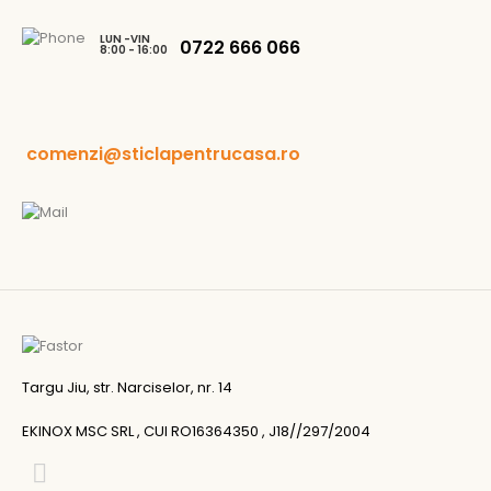
LUN -VIN
0722 666 066
8:00 - 16:00
comenzi@sticlapentrucasa.ro
Targu Jiu, str. Narciselor, nr. 14
EKINOX MSC SRL , CUI RO16364350 , J18//297/2004