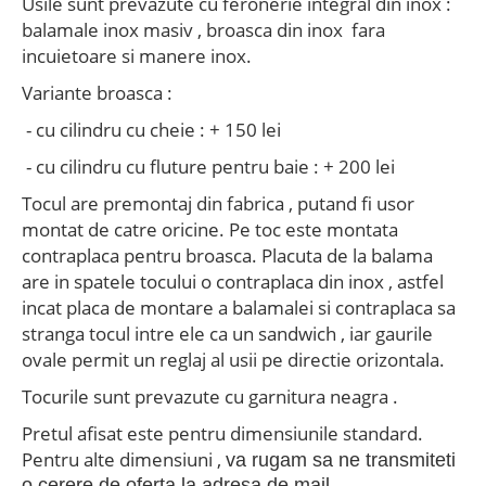
Usile sunt prevazute cu feronerie integral din inox :
balamale inox masiv , broasca din inox fara
incuietoare si manere inox.
Variante broasca :
-
cu cilindru cu cheie : + 150 lei
-
cu cilindru cu fluture pentru baie : + 200 lei
Tocul are premontaj din fabrica , putand fi usor
montat de catre oricine. Pe toc este montata
contraplaca pentru broasca. Placuta de la balama
are in spatele tocului o contraplaca din inox , astfel
incat placa de montare a balamalei si contraplaca sa
stranga tocul intre ele ca un sandwich , iar gaurile
ovale permit un reglaj al usii pe directie orizontala.
Tocurile sunt prevazute cu garnitura neagra .
Pretul afisat este pentru dimensiunile standard.
Pentru alte dimensiuni ,
va rugam sa ne transmiteti
o cerere de oferta la adresa de mail