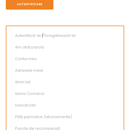
Autentifică-te
/
Înregistrează-te
Am uitat parola
Contul meu
Adresele mele
Wish List
Istoric Comenzi
Descărcări
Plăți periodice (abonamente)
Puncte de recompensă