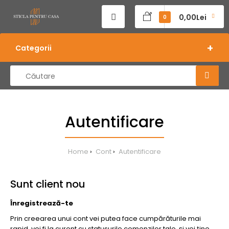
0,00Lei
0
Categorii
Autentificare
Home
Cont
Autentificare
Sunt client nou
Înregistrează-te
Prin creearea unui cont vei putea face cumpărăturile mai
rapid, vei fi la curent cu statusurile comenzilor tale, şi vei ţine