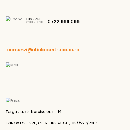
LUN -VIN
0722 666 066
8:00 - 16:00
comenzi@sticlapentrucasa.ro
Targu Jiu, str. Narciselor, nr. 14
EKINOX MSC SRL , CUI RO16364350 , J18//297/2004